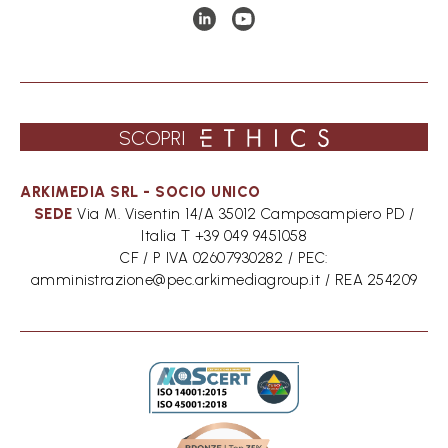
SCOPRI
SEDE
Via M. Visentin 14/A 35012 Camposampiero PD /
Italia T +39 049 9451058
CF / P IVA 02607930282 / PEC:
amministrazione@pec.arkimediagroup.it / REA 254209