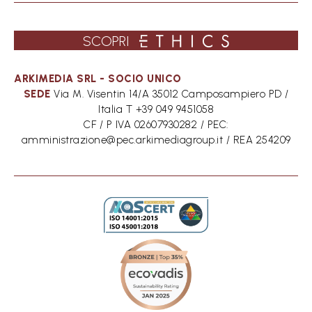
SCOPRI
SEDE
Via M. Visentin 14/A 35012 Camposampiero PD /
Italia T +39 049 9451058
CF / P IVA 02607930282 / PEC:
amministrazione@pec.arkimediagroup.it / REA 254209